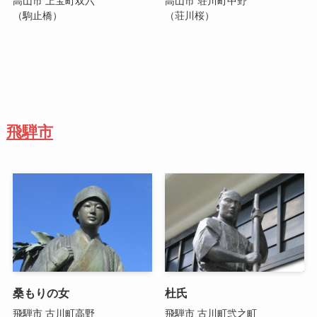
高山市 上宝町双六
高山市 荘川町中野
（駒止橋）
（荘川桜）
飛騨市
桑もりの女
杜氏
飛騨市 古川町高野
飛騨市 古川町弐之町