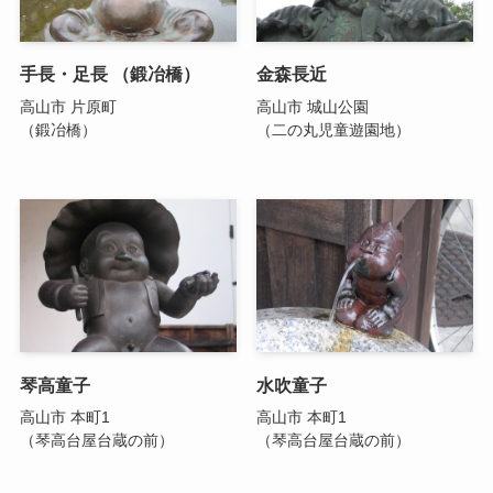
手長・足長 （鍛冶橋）
金森長近
高山市 片原町
高山市 城山公園
（鍛冶橋）
（二の丸児童遊園地）
琴高童子
水吹童子
高山市 本町1
高山市 本町1
（琴高台屋台蔵の前）
（琴高台屋台蔵の前）