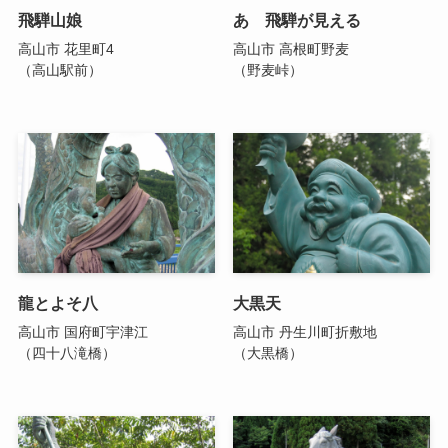
飛騨山娘
あゝ飛騨が見える
高山市 花里町4
高山市 高根町野麦
（高山駅前）
（野麦峠）
龍とよそ八
大黒天
高山市 国府町宇津江
高山市 丹生川町折敷地
（四十八滝橋）
（大黒橋）