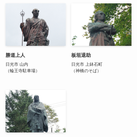
勝道上人
板垣退助
日光市 山内
日光市 上鉢石町
（輪王寺駐車場）
（神橋のそば）