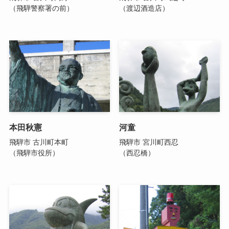
（飛騨警察署の前）
（渡辺酒造店）
本田秋憲
河童
飛騨市 古川町本町
飛騨市 宮川町西忍
（飛騨市役所）
（西忍橋）