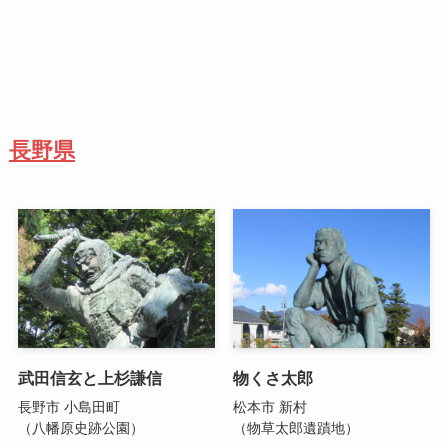
長野県
武田信玄と上杉謙信
物くさ太郎
長野市 小島田町
松本市 新村
（八幡原史跡公園）
（物草太郎遺蹟地）