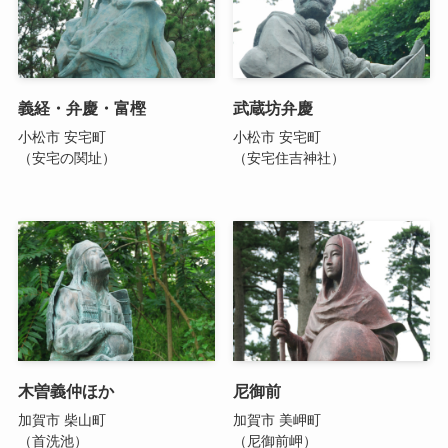
義経・弁慶・富樫
武蔵坊弁慶
小松市 安宅町
小松市 安宅町
（安宅の関址）
（安宅住吉神社）
木曽義仲ほか
尼御前
加賀市 柴山町
加賀市 美岬町
（首洗池）
（尼御前岬）