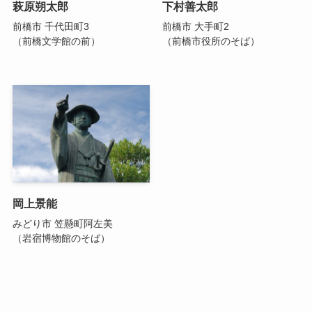
萩原朔太郎
下村善太郎
前橋市 千代田町3
前橋市 大手町2
（前橋文学館の前）
（前橋市役所のそば）
岡上景能
みどり市 笠懸町阿左美
（岩宿博物館のそば）