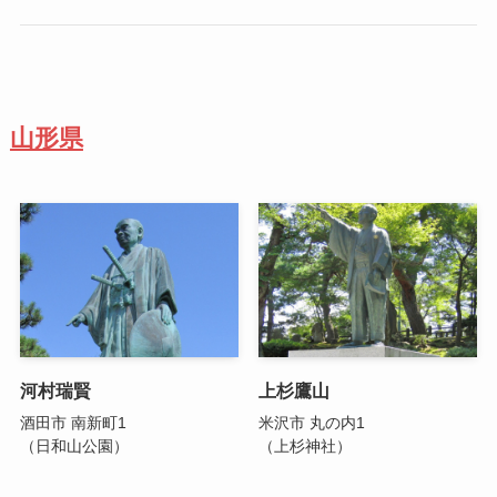
山形県
河村瑞賢
上杉鷹山
酒田市 南新町1
米沢市 丸の内1
（日和山公園）
（上杉神社）