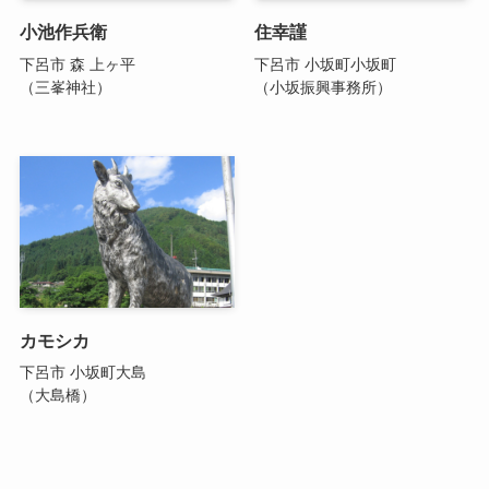
小池作兵衛
住幸謹
下呂市 森 上ヶ平
下呂市 小坂町小坂町
（三峯神社）
（小坂振興事務所）
カモシカ
下呂市 小坂町大島
（大島橋）