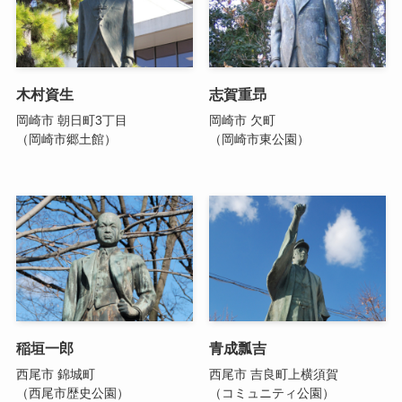
木村資生
志賀重昻
岡崎市 朝日町3丁目
岡崎市 欠町
（岡崎市郷土館）
（岡崎市東公園）
稲垣一郎
青成瓢吉
西尾市 錦城町
西尾市 吉良町上横須賀
（西尾市歴史公園）
（コミュニティ公園）