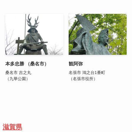
本多忠勝 （桑名市）
観阿弥
桑名市 吉之丸
名張市 鴻之台1番町
（九華公園）
（名張市役所）
滋賀県