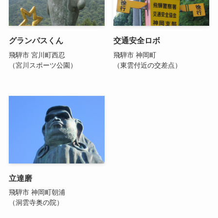
グランパスくん
交通安全ロボ
飛騨市 宮川町西忍
飛騨市 神岡町
（宮川スポーツ公園）
（東雲付近の交差点）
立達磨
飛騨市 神岡町朝浦
（洞雲寺奥の院）