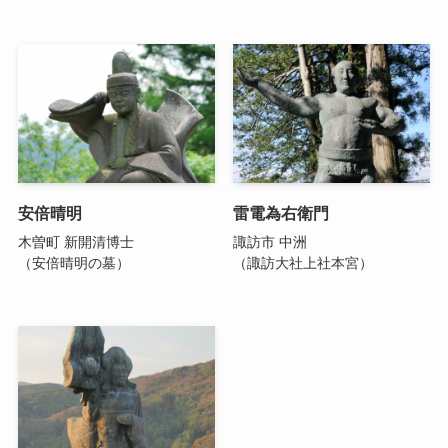
安倍晴明
雷電為右衛門
木曽町 新開清博士
諏訪市 中洲
（安倍晴明の墓）
（諏訪大社上社本宮）