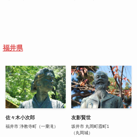
福井県
佐々木小次郎
友影賢世
福井市 浄教寺町（一乗滝）
坂井市 丸岡町霞町1
（丸岡城）