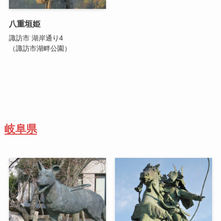
八重垣姫
諏訪市 湖岸通り4
（諏訪市湖畔公園）
岐阜県