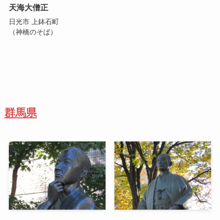
天海大僧正
日光市 上鉢石町
（神橋のそば）
群馬県