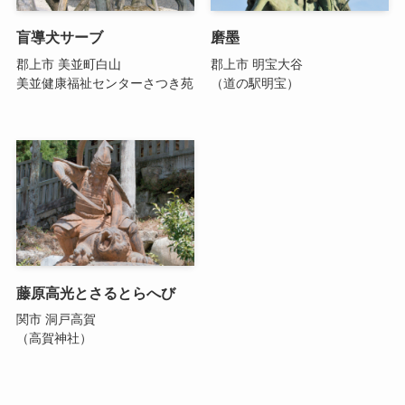
盲導犬サーブ
磨墨
郡上市 美並町白山
郡上市 明宝大谷
美並健康福祉センターさつき苑
（道の駅明宝）
藤原高光とさるとらへび
関市 洞戸高賀
（高賀神社）