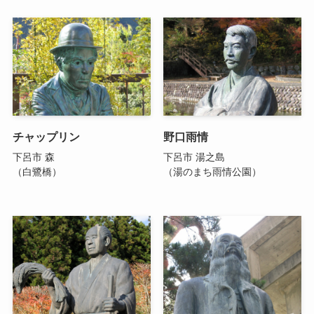
チャップリン
野口雨情
下呂市 森
下呂市 湯之島
（白鷺橋）
（湯のまち雨情公園）