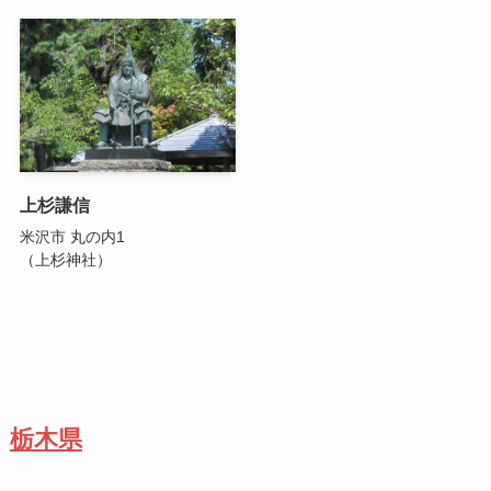
上杉謙信
米沢市 丸の内1
（上杉神社）
栃木県