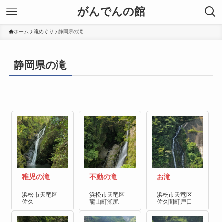
がんでんの館
ホーム
滝めぐり
静岡県の滝
静岡県の滝
稚児の滝
不動の滝
お滝
浜松市天竜区
浜松市天竜区
浜松市天竜区
佐久
龍山町瀬尻
佐久間町戸口