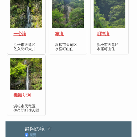
一心滝
布滝
明神滝
浜松市天竜区
浜松市天竜区
浜松市天竜区
佐久間町大井
水窪町山住
水窪町山住
機織り渕
浜松市天竜区
佐久間町佐久間