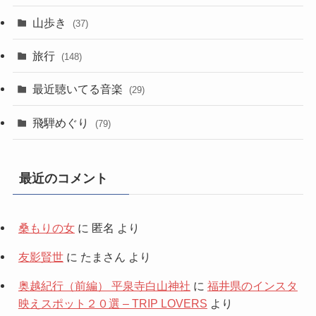
山歩き
(37)
旅行
(148)
最近聴いてる音楽
(29)
飛騨めぐり
(79)
最近のコメント
桑もりの女
に
匿名
より
友影賢世
に
たまさん
より
奥越紀行（前編） 平泉寺白山神社
に
福井県のインスタ
映えスポット２０選 – TRIP LOVERS
より