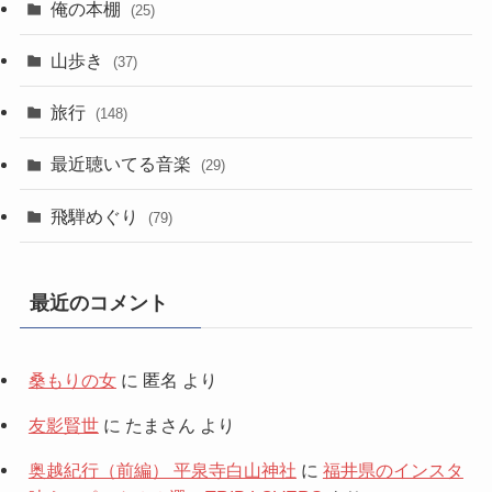
俺の本棚
(25)
山歩き
(37)
旅行
(148)
最近聴いてる音楽
(29)
飛騨めぐり
(79)
最近のコメント
桑もりの女
に
匿名
より
友影賢世
に
たまさん
より
奥越紀行（前編） 平泉寺白山神社
に
福井県のインスタ