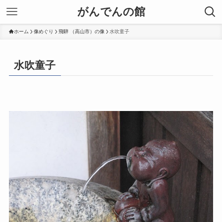
がんでんの館
ホーム
像めぐり
飛騨 （高山市）の像
水吹童子
水吹童子