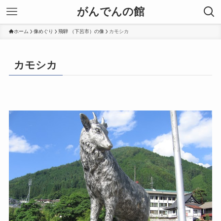
がんでんの館
ホーム
像めぐり
飛騨 （下呂市）の像
カモシカ
カモシカ