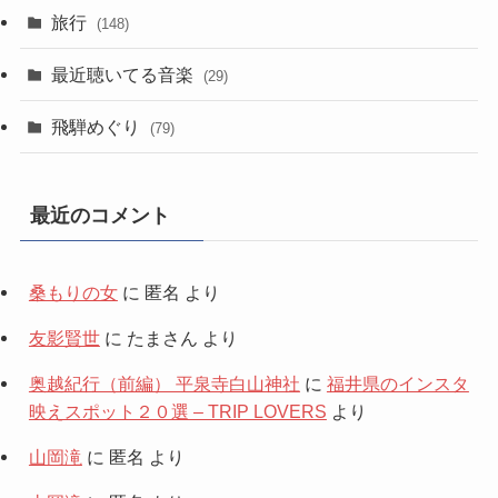
旅行
(148)
最近聴いてる音楽
(29)
飛騨めぐり
(79)
最近のコメント
桑もりの女
に
匿名
より
友影賢世
に
たまさん
より
奥越紀行（前編） 平泉寺白山神社
に
福井県のインスタ
映えスポット２０選 – TRIP LOVERS
より
山岡滝
に
匿名
より