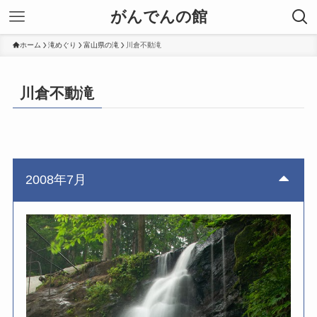
がんでんの館
ホーム
滝めぐり
富山県の滝
川倉不動滝
川倉不動滝
2008年7月