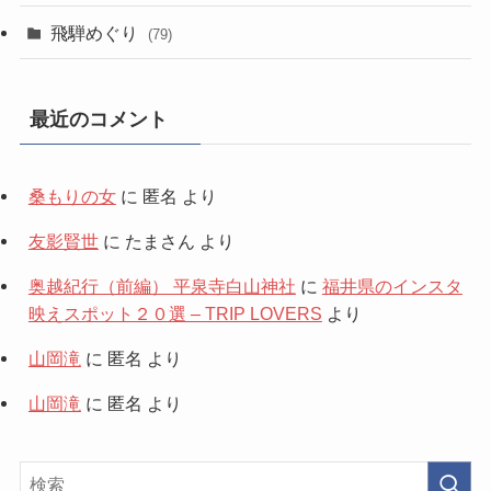
飛騨めぐり
(79)
最近のコメント
桑もりの女
に
匿名
より
友影賢世
に
たまさん
より
奥越紀行（前編） 平泉寺白山神社
に
福井県のインスタ
映えスポット２０選 – TRIP LOVERS
より
山岡滝
に
匿名
より
山岡滝
に
匿名
より