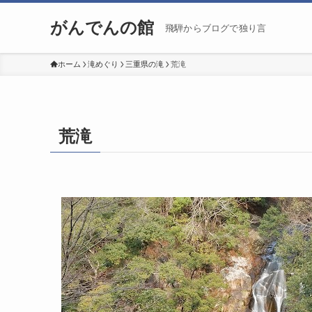
がんでんの館
飛騨からブログで独り言
ホーム
滝めぐり
三重県の滝
荒滝
荒滝