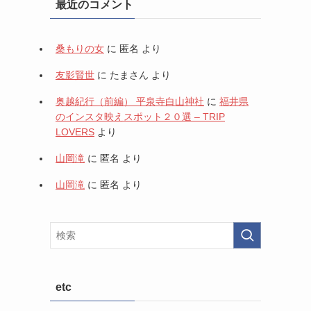
最近のコメント
桑もりの女
に
匿名
より
友影賢世
に
たまさん
より
奥越紀行（前編） 平泉寺白山神社
に
福井県
のインスタ映えスポット２０選 – TRIP
LOVERS
より
山岡滝
に
匿名
より
山岡滝
に
匿名
より
etc