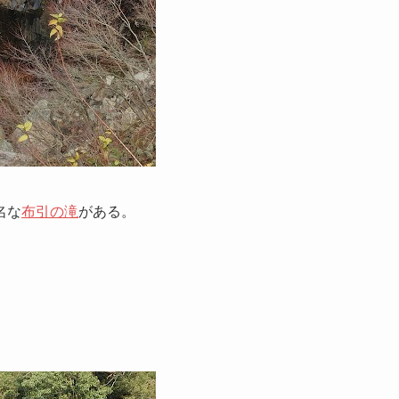
名な
布引の滝
がある。