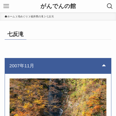
がんでんの館
ホーム
滝めぐり
福井県の滝
七反滝
七反滝
2007年11月