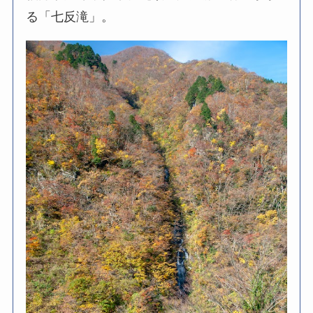
る「七反滝」。