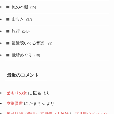
俺の本棚
(25)
山歩き
(37)
旅行
(148)
最近聴いてる音楽
(29)
飛騨めぐり
(79)
最近のコメント
桑もりの女
に
匿名
より
友影賢世
に
たまさん
より
奥越紀行（前編） 平泉寺白山神社
に
福井県のインスタ