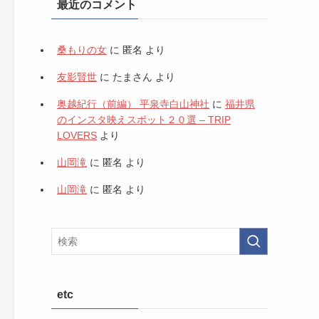
最近のコメント
桑もりの女
に
匿名
より
友影賢世
に
たまさん
より
奥越紀行（前編） 平泉寺白山神社
に
福井県
のインスタ映えスポット２０選 – TRIP
LOVERS
より
山岡滝
に
匿名
より
山岡滝
に
匿名
より
etc