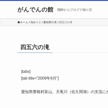
がんでんの館
飛騨からブログで独り言
ホーム
滝めぐり
愛知県の滝
四五六の滝
四五六の滝
[tabs]
[tab title=”2009年9月”]
愛知県豊根村富山。天竜川（佐久間湖）の支流に