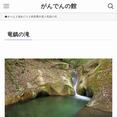
がんでんの館
ホーム
滝めぐり
奈良県の滝
竜鎮の滝
竜鎮の滝