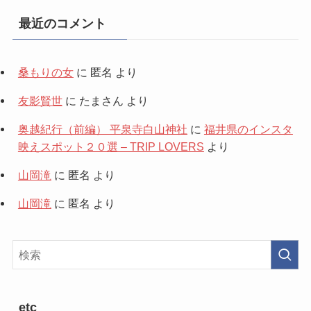
最近のコメント
桑もりの女
に
匿名
より
友影賢世
に
たまさん
より
奥越紀行（前編） 平泉寺白山神社
に
福井県のインスタ
映えスポット２０選 – TRIP LOVERS
より
山岡滝
に
匿名
より
山岡滝
に
匿名
より
etc