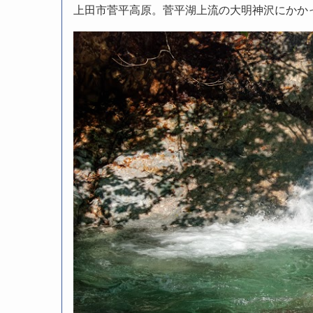
上田市菅平高原。菅平湖上流の大明神沢にかか