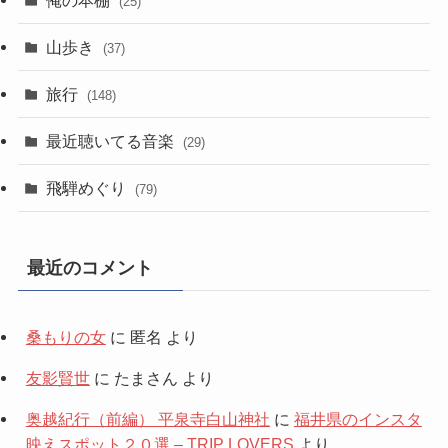
(25)
山歩き
(37)
旅行
(148)
最近聴いてる音楽
(29)
飛騨めぐり
(79)
最近のコメント
桑もりの女
に
匿名
より
友影賢世
に
たまさん
より
奥越紀行（前編） 平泉寺白山神社
に
福井県のインスタ
映えスポット２０選 – TRIP LOVERS
より