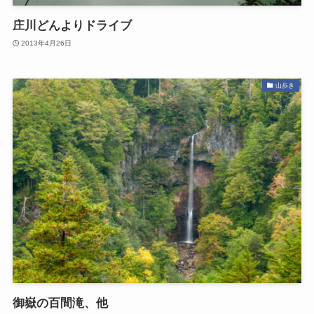
庄川どんよりドライブ
2013年4月26日
山歩き
御嶽の百間滝、他