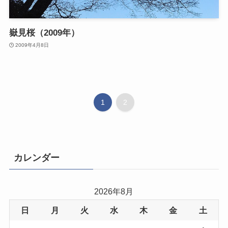
嶽見桜（2009年）
2009年4月8日
1
2
カレンダー
2026年8月
日
月
火
水
木
金
土