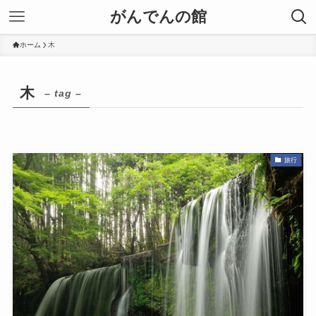
がんでんの館
ホーム
木
木
– tag –
旅行