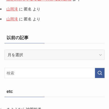
山岡滝
に
匿名
より
山岡滝
に
匿名
より
以前の記事
以
前
の
記
事
etc