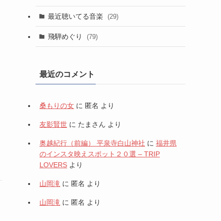
最近聴いてる音楽
(29)
飛騨めぐり
(79)
最近のコメント
桑もりの女
に
匿名
より
友影賢世
に
たまさん
より
奥越紀行（前編） 平泉寺白山神社
に
福井県
のインスタ映えスポット２０選 – TRIP
LOVERS
より
山岡滝
に
匿名
より
山岡滝
に
匿名
より