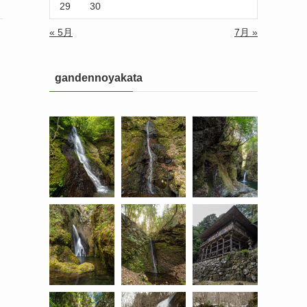
29
30
« 5月
7月 »
gandennoyakata