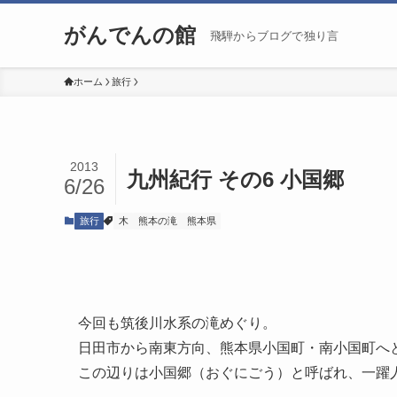
がんでんの館
飛騨からブログで独り言
ホーム
旅行
2013
九州紀行 その6 小国郷
6/26
旅行
木
熊本の滝
熊本県
今回も筑後川水系の滝めぐり。
日田市から南東方向、熊本県小国町・南小国町へ
この辺りは小国郷（おぐにごう）と呼ばれ、一躍