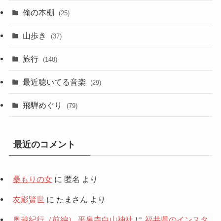
俺の本棚
(25)
山歩き
(37)
旅行
(148)
最近聴いてる音楽
(29)
飛騨めぐり
(79)
最近のコメント
桑もりの女
に
匿名
より
友影賢世
に
たまさん
より
奥越紀行（前編） 平泉寺白山神社
に
福井県のインスタ