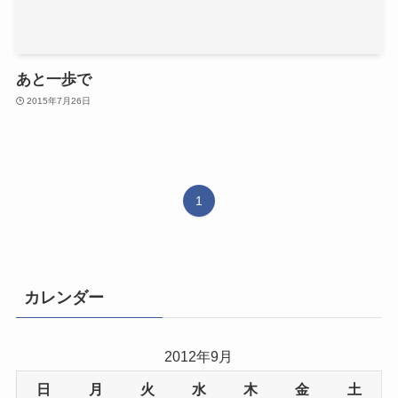
あと一歩で
2015年7月26日
1
カレンダー
2012年9月
日
月
火
水
木
金
土