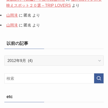
映えスポット２０選 – TRIP LOVERS
より
山岡滝
に
匿名
より
山岡滝
に
匿名
より
以前の記事
以
前
の
記
事
etc