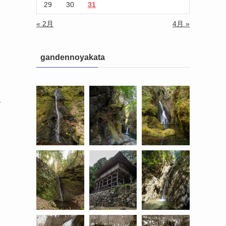
29
30
31
« 2月
4月 »
gandennoyakata
て