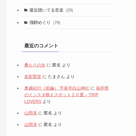
最近聴いてる音楽
(29)
飛騨めぐり
(79)
最近のコメント
桑もりの女
に
匿名
より
友影賢世
に
たまさん
より
奥越紀行（前編） 平泉寺白山神社
に
福井県
のインスタ映えスポット２０選 – TRIP
LOVERS
より
山岡滝
に
匿名
より
山岡滝
に
匿名
より