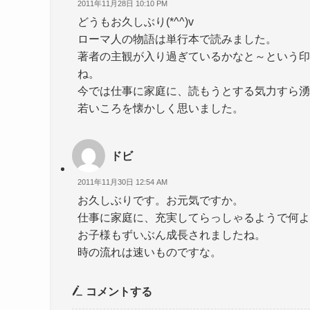
2011年11月28日 10:10 PM
どうもお久しぶり(*^^)v
ローマ人の物語は単行本で読みました。
著者の主観が入り過ぎているかなと～という印
ね。
今では仕事に家庭に、読もうとする気力すら湧き
若いころを懐かしく思いました。
ドビ
2011年11月30日 12:54 AM
お久しぶりです。お元気ですか。
仕事に家庭に、充実してらっしゃるようで何よ
お子様もずいぶん成長されましたね。
時の流れは速いものですな。
コメントする