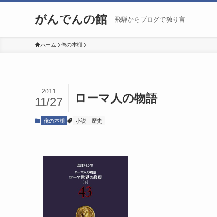
がんでんの館
飛騨からブログで独り言
ホーム
俺の本棚
2011
ローマ人の物語
11/27
俺の本棚
小説
歴史