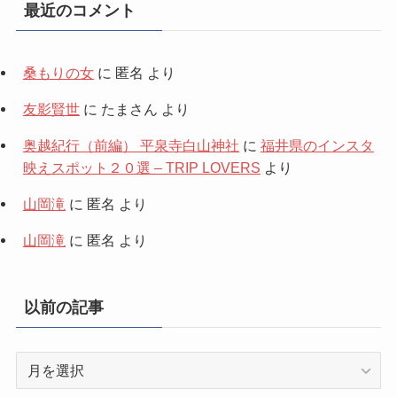
最近のコメント
桑もりの女
に
匿名
より
友影賢世
に
たまさん
より
奥越紀行（前編） 平泉寺白山神社
に
福井県のインスタ
映えスポット２０選 – TRIP LOVERS
より
山岡滝
に
匿名
より
山岡滝
に
匿名
より
以前の記事
以
前