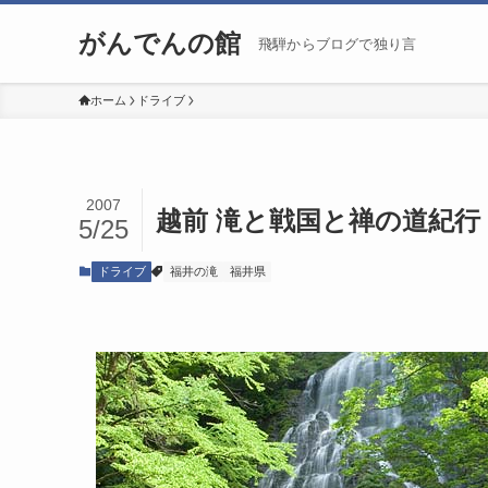
がんでんの館
飛騨からブログで独り言
ホーム
ドライブ
2007
越前 滝と戦国と禅の道紀行 
5/25
ドライブ
福井の滝
福井県