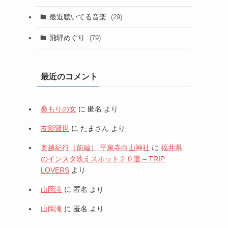
最近聴いてる音楽
(29)
飛騨めぐり
(79)
最近のコメント
桑もりの女
に
匿名
より
友影賢世
に
たまさん
より
奥越紀行（前編） 平泉寺白山神社
に
福井県
のインスタ映えスポット２０選 – TRIP
LOVERS
より
山岡滝
に
匿名
より
山岡滝
に
匿名
より