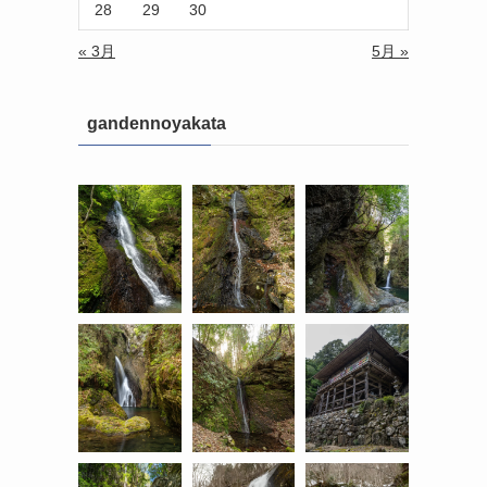
28
29
30
« 3月
5月 »
gandennoyakata