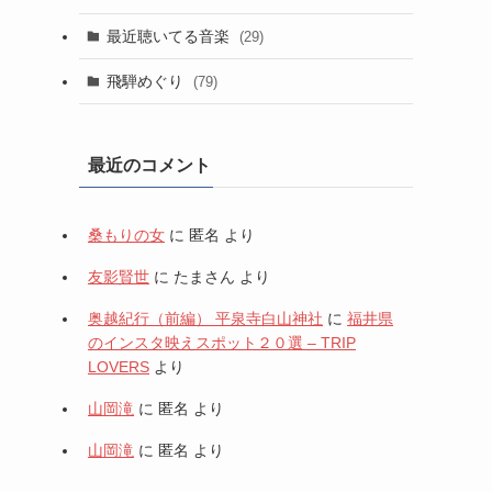
最近聴いてる音楽
(29)
飛騨めぐり
(79)
最近のコメント
桑もりの女
に
匿名
より
友影賢世
に
たまさん
より
奥越紀行（前編） 平泉寺白山神社
に
福井県
のインスタ映えスポット２０選 – TRIP
LOVERS
より
山岡滝
に
匿名
より
山岡滝
に
匿名
より