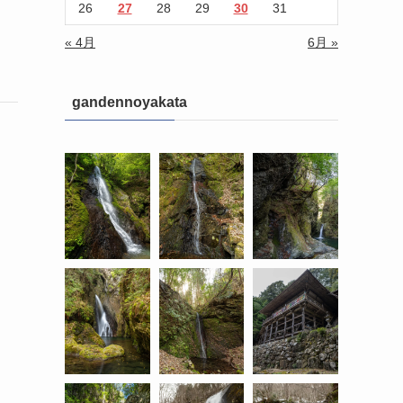
26
27
28
29
30
31
« 4月
6月 »
gandennoyakata