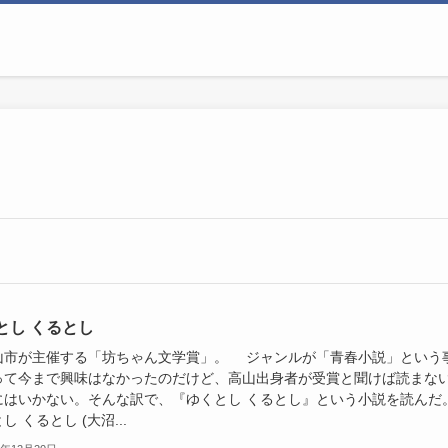
とし くるとし
市が主催する「坊ちゃん文学賞」。 ジャンルが「青春小説」という
って今まで興味はなかったのだけど、高山出身者が受賞と聞けば読まな
にはいかない。そんな訳で、『ゆくとし くるとし』という小説を読んだ
し くるとし (大沼...