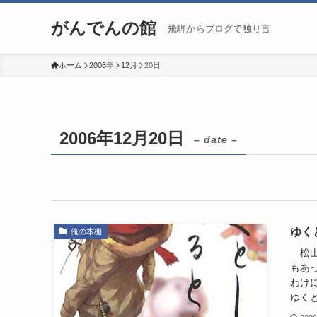
がんでんの館
飛騨からブログで独り言
ホーム
2006年
12月
20日
2006年12月20日
– date –
ゆく
俺の本棚
松山
もあ
わけ
ゆくと