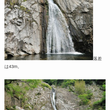
落差
は43m。