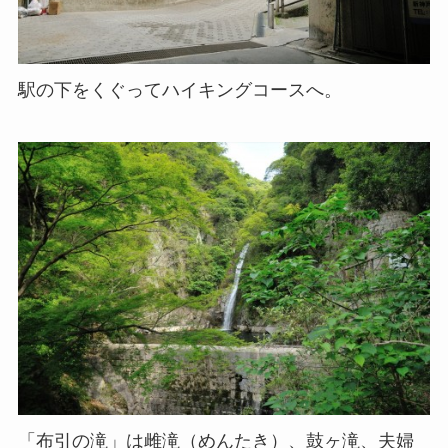
駅の下をくぐってハイキングコースへ。
「布引の滝」は雌滝（めんたき）、鼓ヶ滝、夫婦