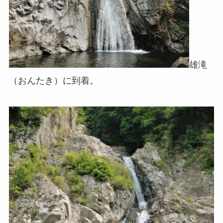
雄滝
（おんたき）に到着。