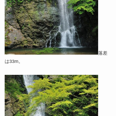
落差
は33m。