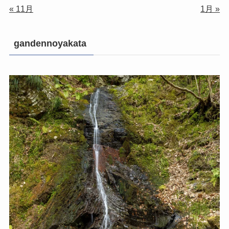
« 11月
1月 »
gandennoyakata