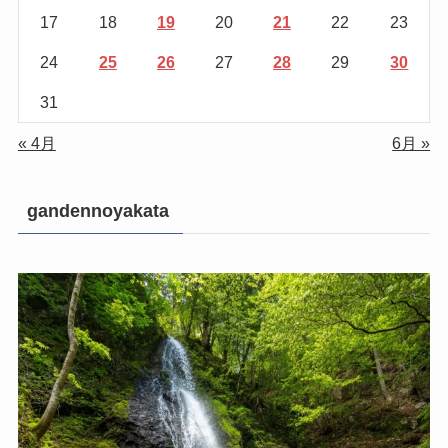
17
18
19
20
21
22
23
24
25
26
27
28
29
30
31
« 4月
6月 »
gandennoyakata