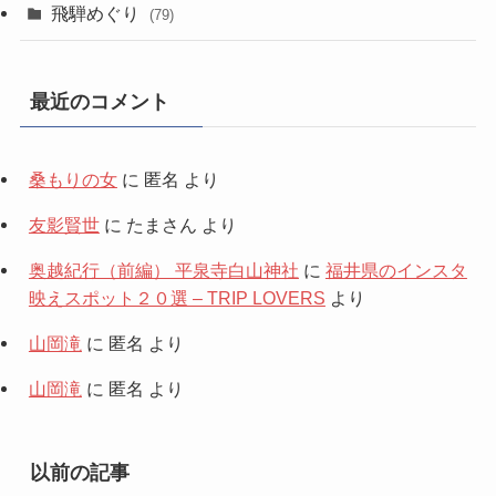
飛騨めぐり
(79)
最近のコメント
桑もりの女
に
匿名
より
友影賢世
に
たまさん
より
奥越紀行（前編） 平泉寺白山神社
に
福井県のインスタ
映えスポット２０選 – TRIP LOVERS
より
山岡滝
に
匿名
より
山岡滝
に
匿名
より
以前の記事