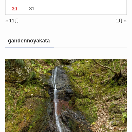
30
31
« 11月
1月 »
gandennoyakata