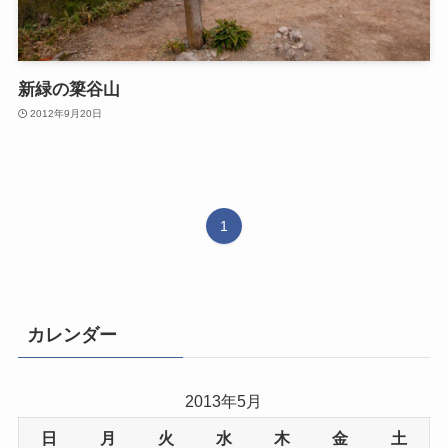
新緑の簗谷山
2012年9月20日
1
カレンダー
2013年5月
日
月
火
水
木
金
土