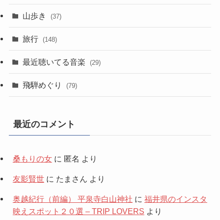
山歩き
(37)
旅行
(148)
最近聴いてる音楽
(29)
飛騨めぐり
(79)
最近のコメント
桑もりの女
に
匿名
より
友影賢世
に
たまさん
より
奥越紀行（前編） 平泉寺白山神社
に
福井県のインスタ
映えスポット２０選 – TRIP LOVERS
より