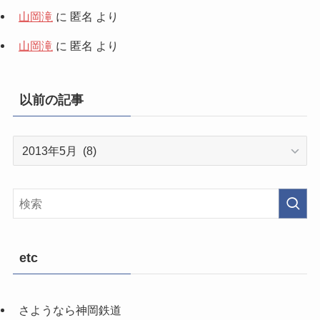
山岡滝
に
匿名
より
山岡滝
に
匿名
より
以前の記事
以
前
の
記
事
etc
さようなら神岡鉄道