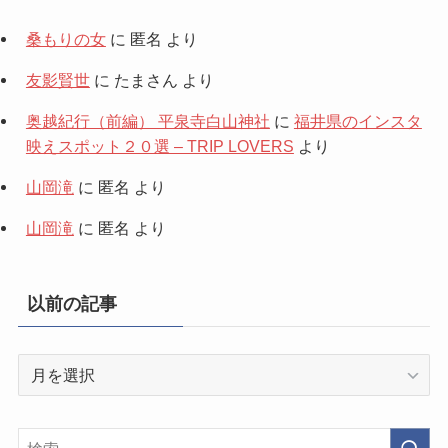
桑もりの女
に
匿名
より
友影賢世
に
たまさん
より
奥越紀行（前編） 平泉寺白山神社
に
福井県のインスタ
映えスポット２０選 – TRIP LOVERS
より
山岡滝
に
匿名
より
山岡滝
に
匿名
より
以前の記事
以
前
の
記