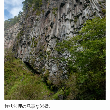
柱状節理の見事な岩壁。