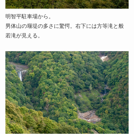
明智平駐車場から。
男体山の堰堤の多さに驚愕。右下には方等滝と般
若滝が見える。