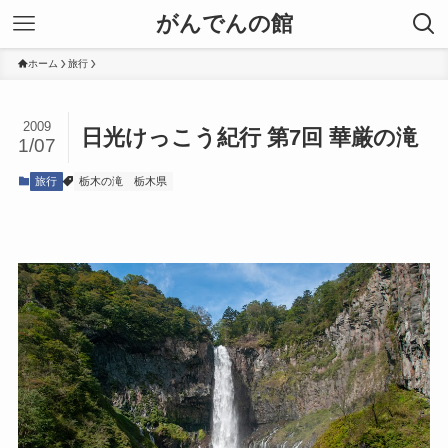
がんでんの館
ホーム
旅行
2009
日光けっこう紀行 第7回 華厳の滝
1/07
旅行
栃木の滝
栃木県