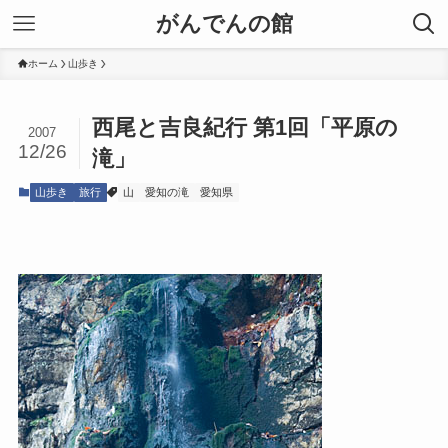
がんでんの館
ホーム
山歩き
西尾と吉良紀行 第1回「平原の
2007
12/26
滝」
山歩き
旅行
山
愛知の滝
愛知県