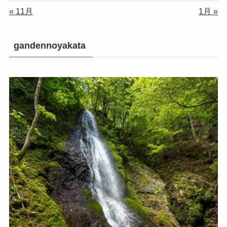
« 11月
1月 »
gandennoyakata