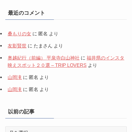
最近のコメント
桑もりの女
に
匿名
より
友影賢世
に
たまさん
より
奥越紀行（前編） 平泉寺白山神社
に
福井県のインスタ
映えスポット２０選 – TRIP LOVERS
より
山岡滝
に
匿名
より
山岡滝
に
匿名
より
以前の記事
以