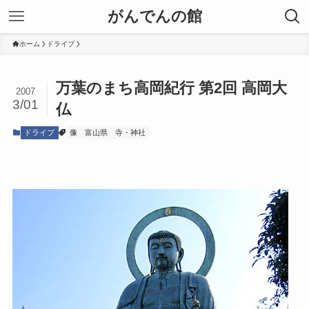
がんでんの館
ホーム
ドライブ
万葉のまち高岡紀行 第2回 高岡大
2007
3/01
仏
ドライブ
像
富山県
寺・神社