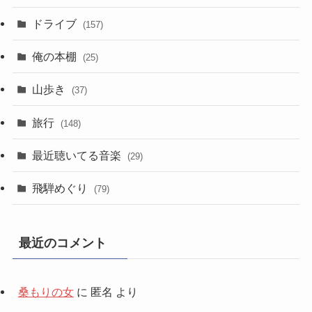
ドライブ
(157)
俺の本棚
(25)
山歩き
(37)
旅行
(148)
最近聴いてる音楽
(29)
飛騨めぐり
(79)
最近のコメント
桑もりの女
に
匿名
より