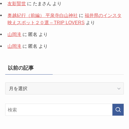
友影賢世
に
たまさん
より
奥越紀行（前編） 平泉寺白山神社
に
福井県のインスタ
映えスポット２０選 – TRIP LOVERS
より
山岡滝
に
匿名
より
山岡滝
に
匿名
より
以前の記事
以
前
の
記
事