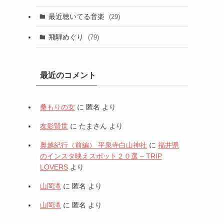
最近聴いてる音楽
(29)
飛騨めぐり
(79)
最近のコメント
桑もりの女
に
匿名
より
友影賢世
に
たまさん
より
奥越紀行（前編） 平泉寺白山神社
に
福井県
のインスタ映えスポット２０選 – TRIP
LOVERS
より
山岡滝
に
匿名
より
山岡滝
に
匿名
より