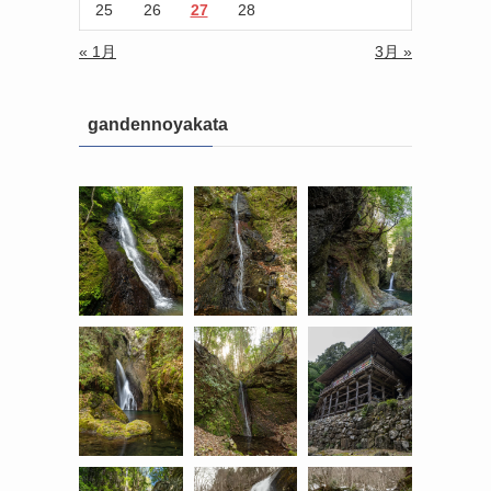
25
26
27
28
« 1月
3月 »
gandennoyakata