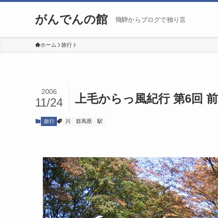
がんでんの館
飛騨からブログで独り言
ホーム
旅行
2006
上毛からっ風紀行 第6回 
11/24
旅行
川
群馬県
駅