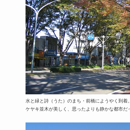
水と緑と詩（うた）のまち・前橋にようやく到着
ケヤキ並木が美しく、思ったよりも静かな都市だ